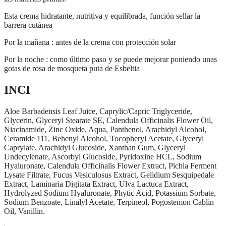
Esta crema hidratante, nutritiva y equilibrada, función sellar la
barrera cutánea
Por la mañana : antes de la crema con protección solar
Por la noche : como último paso y se puede mejorar poniendo unas
gotas de rosa de mosqueta puta de Esbeltia
INCI
Aloe Barbadensis Leaf Juice, Caprylic/Capric Triglyceride,
Glycerin, Glyceryl Stearate SE, Calendula Officinalis Flower Oil,
Niacinamide, Zinc Oxide, Aqua, Panthenol, Arachidyl Alcohol,
Ceramide 111, Behenyl Alcohol, Tocopheryl Acetate, Glyceryl
Caprylate, Arachidyl Glucoside, Xanthan Gum, Glyceryl
Undecylenate, Ascorbyl Glucoside, Pyridoxine HCL, Sodium
Hyaluronate, Calendula Officinalis Flower Extract, Pichia Ferment
Lysate Filtrate, Fucus Vesiculosus Extract, Gelidium Sesquipedale
Extract, Laminaria Digitata Extract, Ulva Lactuca Extract,
Hydrolyzed Sodium Hyaluronate, Phytic Acid, Potassium Sorbate,
Sodium Benzoate, Linalyl Acetate, Terpineol, Pogostemon Cablin
Oil, Vanillin.