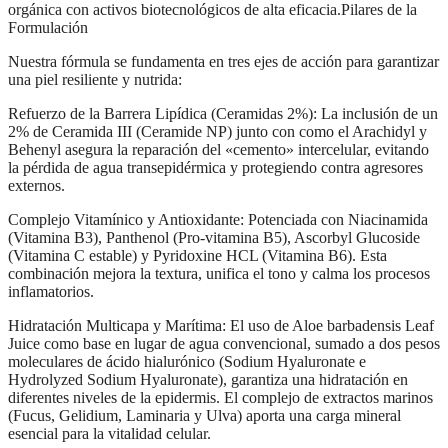
orgánica con activos biotecnológicos de alta eficacia.Pilares de la
Formulación
Nuestra fórmula se fundamenta en tres ejes de acción para garantizar
una piel resiliente y nutrida:
Refuerzo de la Barrera Lipídica (Ceramidas 2%): La inclusión de un
2% de Ceramida III (Ceramide NP) junto con como el Arachidyl y
Behenyl asegura la reparación del «cemento» intercelular, evitando
la pérdida de agua transepidérmica y protegiendo contra agresores
externos.
Complejo Vitamínico y Antioxidante: Potenciada con Niacinamida
(Vitamina B3), Panthenol (Pro-vitamina B5), Ascorbyl Glucoside
(Vitamina C estable) y Pyridoxine HCL (Vitamina B6). Esta
combinación mejora la textura, unifica el tono y calma los procesos
inflamatorios.
Hidratación Multicapa y Marítima: El uso de Aloe barbadensis Leaf
Juice como base en lugar de agua convencional, sumado a dos pesos
moleculares de ácido hialurónico (Sodium Hyaluronate e
Hydrolyzed Sodium Hyaluronate), garantiza una hidratación en
diferentes niveles de la epidermis. El complejo de extractos marinos
(Fucus, Gelidium, Laminaria y Ulva) aporta una carga mineral
esencial para la vitalidad celular.