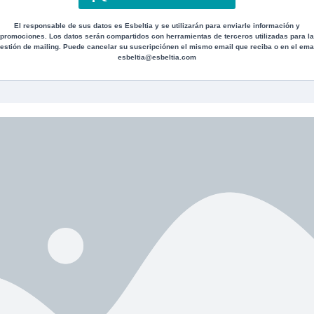
 líneas de expresaión, difumina el tono de la piel y
s un rejuvenecedeor cutáneo, sin causar
El responsable de sus datos es Esbeltia y se utilizarán para enviarle información y
promociones. Los datos serán compartidos con herramientas de terceros utilizadas para la
estión de mailing. Puede cancelar su suscripciónen el mismo email que reciba o en el ema
esbeltia@esbeltia.com
hiol
estimula el colágeno, refuerza la barrera
rme, luminosa y uniforme.
 función barrera , para evitar una la pérdida de
ue microorganismos puedan entran en nuestra piel
 en la
2fbea3c59e71693c98a5ba64a
 visible, incluso en pieles
icos. Estimulan la síntesis de colágeno, elastina
 y reduciendo arrugas finas.