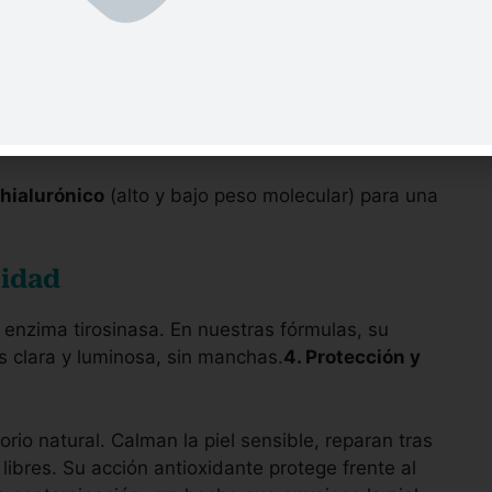
 de uso continuo, se observa una
mejoría
ad cutánea
.
eparación celular
, limitan la pérdida de agua
transepidérmica
 hialurónico
(alto y bajo peso molecular) para una
sidad
a enzima tirosinasa. En nuestras fórmulas, su
s clara y luminosa, sin manchas.
4. Protección y
rio natural. Calman la piel sensible, reparan tras
 libres. Su acción antioxidante protege frente al