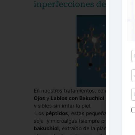
inperfecciones de la piel
En nuestros tratamientos, como el
Suero 
Ojos
y
Labios con Bakuchiol ,
unimos lo m
visibles sin irritar la piel.
Los
péptidos
, estas pequeñas moléculas
soja y microalgas (siempre presente en Es
bakuchiol
, extraído de la planta
Psoralea 