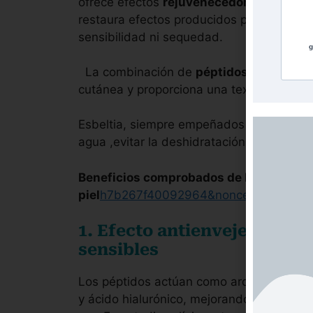
ofrece efectos
rejuvenecedores
, mejora
restaura efectos producidos por el sol. E
sensibilidad ni sequedad.
g
La combinación de
péptidos
con
bakuc
cutánea y proporciona una textura más fi
Esbeltia, siempre empeñados en mejorar la
agua ,evitar la deshidratación y evitar q
Beneficios comprobados de los péptidos
piel
h7b267f40092964&nonce=6b2563c
1. Efecto antienvejecimiento
sensibles
Los péptidos actúan como arquitectos dérm
y ácido hialurónico, mejorando la firmeza