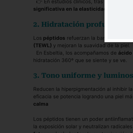
👉 En estudios clínicos, tras 4 semanas
significativa en la elasticidad y densid
2. Hidratación profunda y r
Los
péptidos
refuerzan la barrera cutánea
(TEWL)
y mejoran la suavidad de la piel.
En Esbeltia, los acompañamos de
ácido
hidratación 360º que se siente y se ve.
3. Tono uniforme y lumino
Reducen la hiperpigmentación al inhibir l
eficacia se potencia logrando una piel má
calma
Los péptidos tienen un poder antiinflamato
la exposición solar y neutralizan radicales