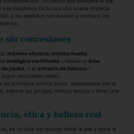
la contaminación , un hecho que envejece la piel,
 eso insistimos tanto con una buena limpieza
tal), y los péptidos nos ayudan a combatir los
biental.
a sin concesiones
fía:
máxima eficacia, mínima huella
.
cia
ecológica certificada
—desde el
Aloe
 de jojoba
, o el
extracto de hibisco
—
lograr resultados reales.
 de principios activos puros, respetuosos con la
il, mejorar las arrugas, reducir textura y tener una
encia, ética y belleza real
za, es un acto de respeto hacia la piel y hacia la