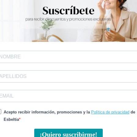
de Péptidos y Retinol Natural
o el
Contorno de
ejor de la naturaleza para potenciar resultados
Acepto recibir información, promociones y la
Política de privacidad
de
 son extraidos de plantas como: avena, arroz,
Esbeltia
beltia gracias a sus dotes de antioxidantes). El
corylifolia
, es el equivalente vegetal al
retinol:
¡Quiero suscribirme!