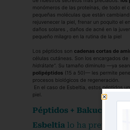
de nuestros secretos más preciados:
los
monómeros de las proteínas, de todo el c
pequeñas moléculas que están cambiando 
rejuvenecer la piel, frenar un poquito e
daños solares , daños de acné en la juve
pequeño milagro en la rutina de la piel
Los péptidos son
cadenas cortas de am
células cutáneas. Son los encargados de d
hidrátate”
. Su tamaño diminuto —ya sea
polipéptidos
(15 a 50)— les permite pene
procesos biológicos de regeneración.
En el caso de Esbeltia, estos péptidos un
piel.
Péptidos + Bakuchiol, la 
Esbeltia
lo ha preparado 