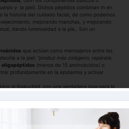
 péptidos
, (Son los componentes básicos o
uerpo y la piel). Dichos péptidos combinan m en
la historia del cuidado facial, de como podemos
l envejecimiento, mejorando manchas, y mejorando
ntud, dando luminosidad a la pie.. Son un
inoácidos
que actúan como mensajeros entre las
ecirle a la piel:
“produz más colágeno, repárate,
n
oligopéptidos
(menos de 15 aminoácidos) o
trar profundamente en la epidermis y activar
idos al lbakuchiol, son una verdadera joya para la
sinergia perfecta en la piel.
para mejorar todas las