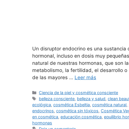
Un disruptor endocrino es una sustancia 
hormonal, incluso en dosis muy pequeñas.
natural de nuestras hormonas, que son l
metabolismo, la fertilidad, el desarrollo o
de las mayores …
Leer más
Ciencia de la piel y cosmética consciente
belleza consciente
,
belleza y salud
,
clean beau
ecológica
,
cosmética Esbeltia
,
cosmética natural
,
endocrinos
,
cosmética sin tóxicos
,
Cosmética Ve
en cosmética
,
educación cosmética
,
equilibrio h
hormonas
Deja un comentario