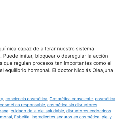
química capaz de alterar nuestro sistema
 Puede imitar, bloquear o desregular la acción
as que regulan procesos tan importantes como el
 el equilibrio hormonal. El doctor Nicolás Olea,una
ty
,
conciencia cosmética
,
Cosmética consciente
,
cosmética
cosmética responsable
,
cosmética sin disruptores
gana
,
cuidado de la piel saludable
,
disruptores endocrinos
ormonal
,
Esbeltia
,
ingredientes seguros en cosmética
,
piel y